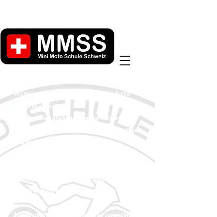
Ai corsi possono partecipare bambini di età
compresa tra i 4 e i 12 anni.
Una rinuncia sarà firmata prima del corso
prima di ricevere tutti gli indumenti protettivi
e la pocket bike.
Insieme all'istruttore si completa il corso base
(teoria, frenata, accelerazione, guida da
slalom). Accompagnati, i bambini possono
quindi guidare il percorso impostato.
In ciascuno dei miei corsi imparto conoscenze