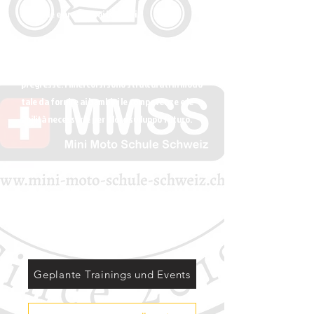
teoriche e pratiche ai bambini.
Ciascuno dei miei corsi è progettato per diversi
tipi di studenti con o senza conoscenze
pregresse. I miei corsi sono strutturati in modo
tale da fornire ai bambini le competenze e le
abilità necessarie per il loro sviluppo futuro.
Geplante Trainings und Events