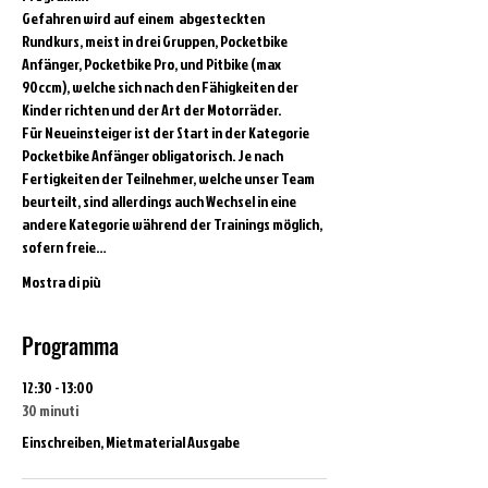
Gefahren wird auf einem  abgesteckten 
Rundkurs, meist in drei Gruppen, Pocketbike 
Anfänger, Pocketbike Pro, und Pitbike (max 
90ccm), welche sich nach den Fähigkeiten der 
Kinder richten und der Art der Motorräder.
Für Neueinsteiger ist der Start in der Kategorie 
Pocketbike Anfänger obligatorisch. Je nach 
Fertigkeiten der Teilnehmer, welche unser Team 
beurteilt, sind allerdings auch Wechsel in eine 
andere Kategorie während der Trainings möglich, 
sofern freie…
Mostra di più
Programma
12:30 - 13:00
30 minuti
Einschreiben, Mietmaterial Ausgabe