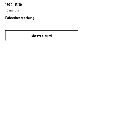
13:20 - 13:30
10 minuti
Fahrerbesprechung
Mostra tutti
Altri 2 elementi disponibili
Condividi questo evento