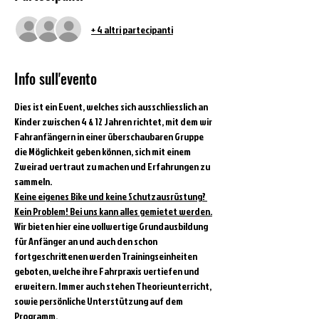
+ 4 altri partecipanti
Info sull'evento
Dies ist ein Event, welches sich ausschliesslich an 
Kinder zwischen 4 & 12 Jahren richtet, mit dem wir 
Fahranfängern in einer überschaubaren Gruppe 
die Möglichkeit geben können, sich mit einem 
Zweirad vertraut zu machen und Erfahrungen zu 
sammeln.
Keine eigenes Bike und keine Schutzausrüstung? 
Kein Problem! Bei uns kann alles gemietet werden.
Wir bieten hier eine vollwertige Grundausbildung 
für Anfänger an und auch den schon 
fortgeschrittenen werden Trainingseinheiten 
geboten, welche ihre Fahrpraxis vertiefen und 
erweitern. Immer auch stehen Theorieunterricht, 
sowie persönliche Unterstützung auf dem 
Programm.