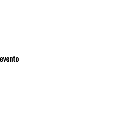
 evento
minimotoschuleschweiz@g
mail.com