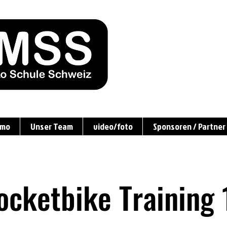
amo
Unser Team
video/foto
Sponsoren / Partner
cketbike Training 