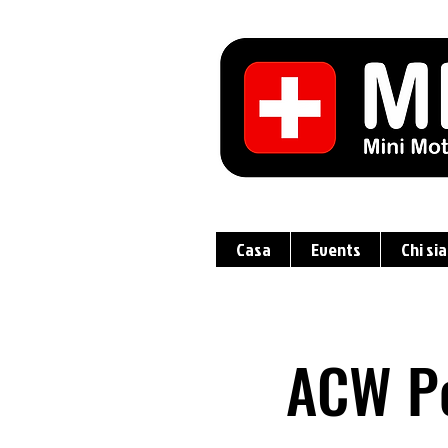
Casa
Events
Chi si
ACW Po