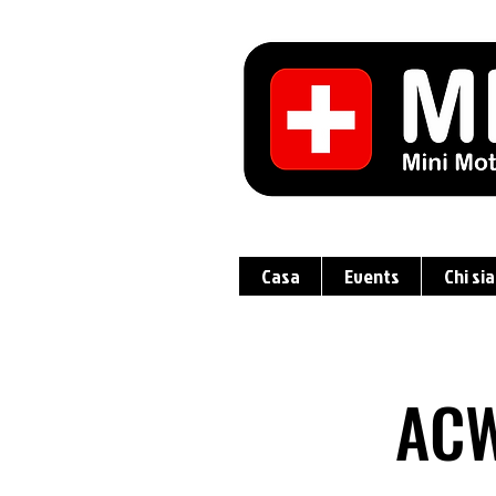
Casa
Events
Chi si
ACW