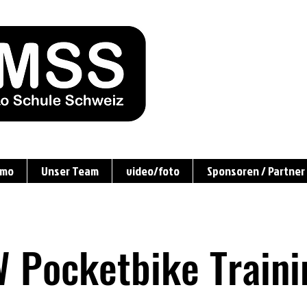
amo
Unser Team
video/foto
Sponsoren / Partner
 Pocketbike Traini