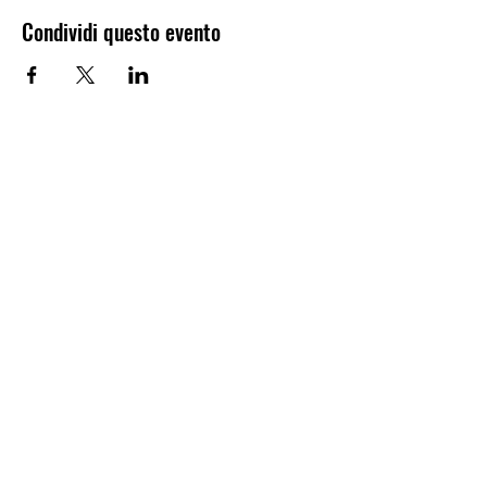
Condividi questo evento
Newsletter
Anmelden
minimotoschuleschweiz@gmail.com