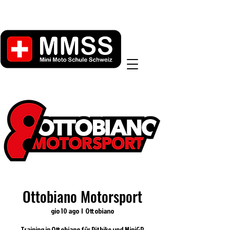
Ottobiano Motorsport
gio 10 ago
  |  
Ottobiano
Training in Ottobiano für Pitbike und MiniGP