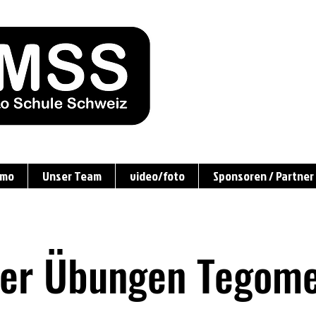
amo
Unser Team
video/foto
Sponsoren / Partner
der Übungen Tegomet