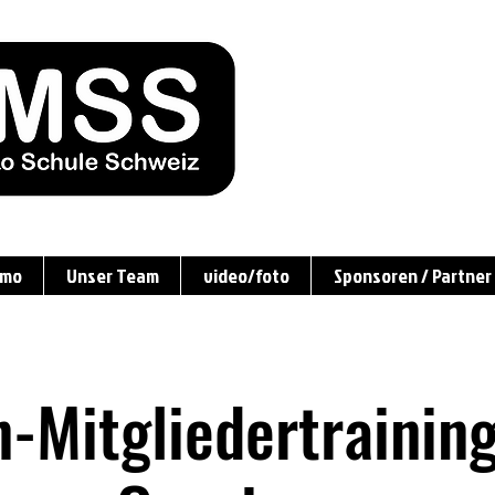
amo
Unser Team
video/foto
Sponsoren / Partner
-Mitgliedertraining