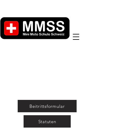
L'Unione
nasce intorno agli anni di impegno e
dedizione di Marco e Stefan
supportare, semplificare e soprattutto
moltiplicare le possibilità che
i nostri figli dovrebbero avere.
Beitrittsformular
Statuten