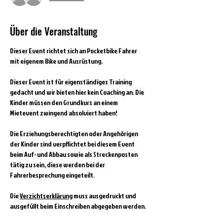
Über die Veranstaltung
Dieser Event richtet sich an Pocketbike Fahrer 
mit eigenem Bike und Ausrüstung.
Dieser Event ist für eigenständiges Training 
gedacht und wir bieten hier kein Coaching an. Die 
Kinder müssen den Grundkurs an einem 
Mietevent zwingend absolviert haben!
Die Erziehungsberechtigten oder Angehörigen 
der Kinder sind verpflichtet bei diesem Event 
beim Auf- und Abbau sowie als Streckenposten 
tätig zu sein, diese werden bei der 
Fahrerbesprechung eingeteilt. 
Die 
Verzichtserklärung
 muss ausgedruckt und 
ausgefüllt beim Einschreiben abgegeben werden.