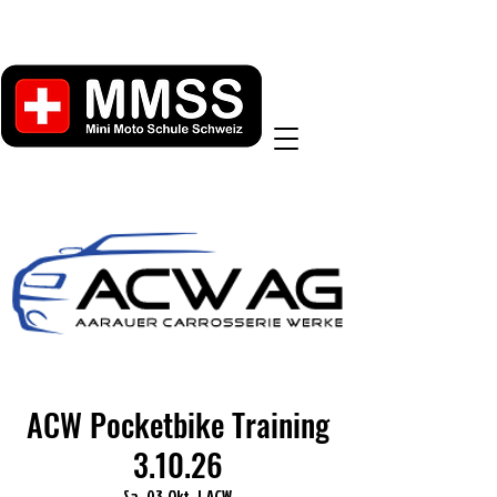
ACW Pocketbike Training
3.10.26
Sa., 03. Okt.
  |  
ACW