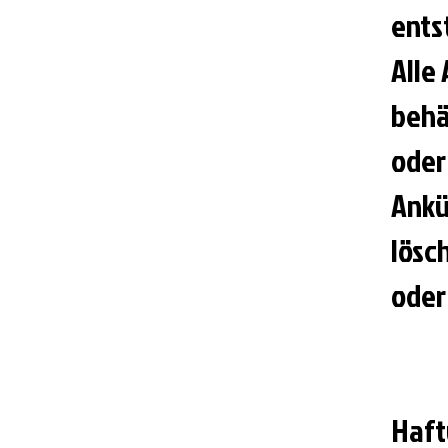
ents
Alle
behäl
oder
Ankü
lösc
oder
Haft