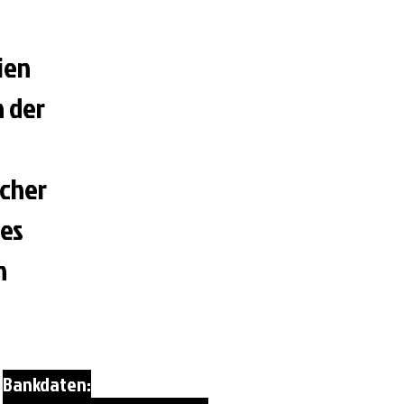
ien
h der
icher
des
n
Bankdaten: