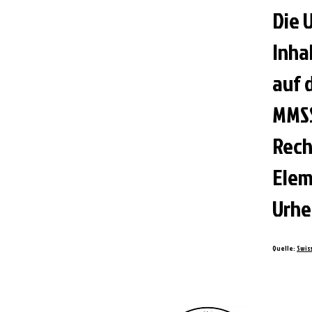
Die 
Inha
auf 
MMSS
Rech
Elem
Urhe
Quelle:
Swis