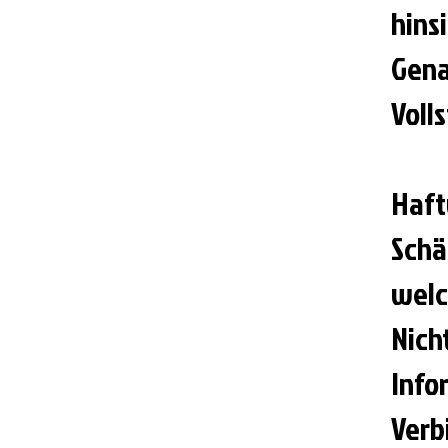
hinsi
Gena
Voll
Haft
Schä
welc
Nich
Info
Verb