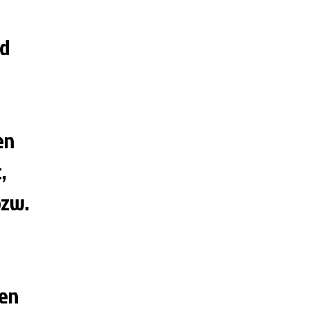
nd
en
,
bzw.
gen