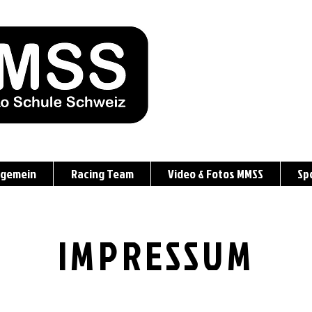
lgemein
Racing Team
Video & Fotos MMSS
Sp
IMPRESSUM