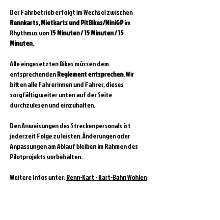
Der Fahrbetrieb erfolgt im Wechsel zwischen 
Rennkarts, Mietkarts und PitBikes/MiniGP
 im 
Rhythmus von 
15 Minuten / 15 Minuten / 15 
Minuten
.
Alle eingesetzten Bikes müssen dem 
entsprechenden 
Reglement entsprechen
. Wir 
bitten alle Fahrerinnen und Fahrer, dieses 
sorgfältig weiter unten auf der Seite 
durchzulesen und einzuhalten.
Den Anweisungen des Streckenpersonals ist 
jederzeit Folge zu leisten. Änderungen oder 
Anpassungen am Ablauf bleiben im Rahmen des 
Pilotprojekts vorbehalten.
Weitere Infos unter: 
Renn-Kart - Kart-Bahn Wohlen