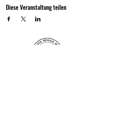
Diese Veranstaltung teilen
Newsletter
Anmelden
Bankdaten:
CH98
8080 8009 3957 1419 0
Mini Moto Schule Schweiz