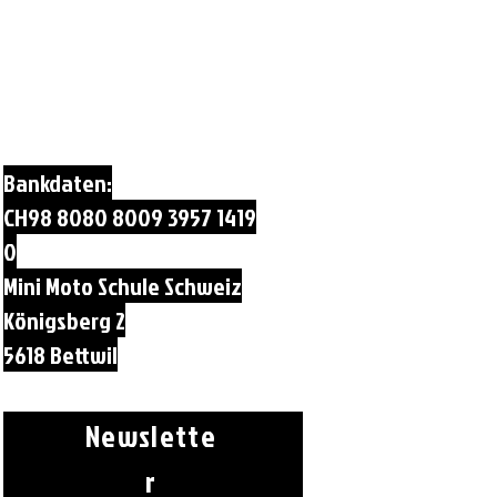
Bankdaten:
CH98 8080 8009 3957 1419
0
Mini Moto Schule Schweiz
Königsberg 2
5618 Bettwil
Newslette
r