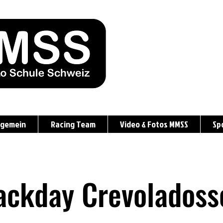
lgemein
Racing Team
Video & Fotos MMSS
Sp
ackday Crevoladoss