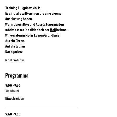
Training Flugplatz Mollis
Es sind alle willkommen die eine eigene 
Ausrüstung haben.
Wenn du ein Bike und Ausrüstung mieten 
möchtest melde dich doch per 
Mail
 bei uns.
Wir werden in Mollis keinen Grundkurs 
durchführen.
Anfahrtsplan
Kategorien:
Mostra di più
Programma
9:00 - 9:30
30 minuti
Einschreiben
9:40 - 9:50