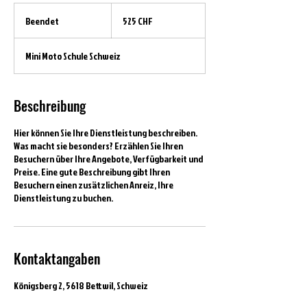
525
Schweizer
Beendet
B
525 CHF
Franken
e
e
Mini Moto Schule Schweiz
n
d
e
t
Beschreibung
Hier können Sie Ihre Dienstleistung beschreiben.
Was macht sie besonders? Erzählen Sie Ihren
Besuchern über Ihre Angebote, Verfügbarkeit und
Preise. Eine gute Beschreibung gibt Ihren
Besuchern einen zusätzlichen Anreiz, Ihre
Dienstleistung zu buchen.
Kontaktangaben
Königsberg 2, 5618 Bettwil, Schweiz