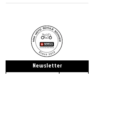
Newsletter
Anmelden
Bankdaten:
CH98
8080 8009 3957 1419 0
Mini Moto Schule Schweiz
Königsberg 2