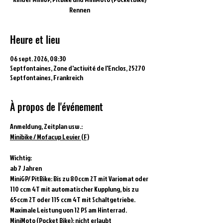
Rennen
Heure et lieu
06 sept. 2026, 08:30
Septfontaines, Zone d'activité de l'Enclos, 25270
Septfontaines, Frankreich
À propos de l'événement
Anmeldung, Zeitplan usw.:
Minibike / Mofacup Levier (F)
Wichtig:
ab 7 Jahren
MiniGP/ PitBike: Bis zu 80ccm 2T mit Variomat oder 
110 ccm 4T mit automatischer Kupplung, bis zu 
65ccm 2T oder 115 ccm 4T mit Schaltgetriebe. 
Maximale Leistung von 12 PS am Hinterrad. 
MiniMoto (Pocket Bike): nicht erlaubt