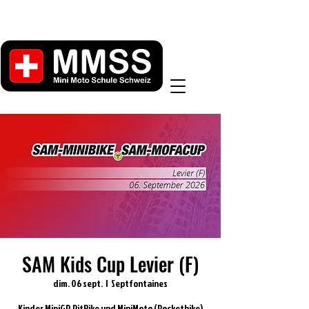
SAM Kids Cup Levier (F)
dim. 06 sept.
  |  
Septfontaines
Kinder MiniGP, PitBike und MiniMoto (Pocketbike)