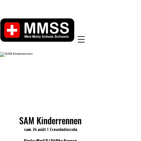
SAM Kinderrennen
sam. 24 août
  |  
Crevoladossola
Kinder MiniGP / PitBike Rennen