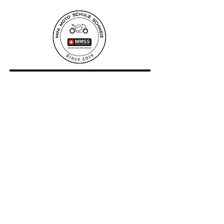
Newsletter
Anmelden
minimotoschuleschweiz@gmail.com
minimotoschuleschweiz@gmail.com
imprime
Con
intimité