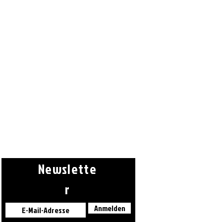
minimotoschuleschweiz@gm
ail.com
Newslette
r
Anmelden