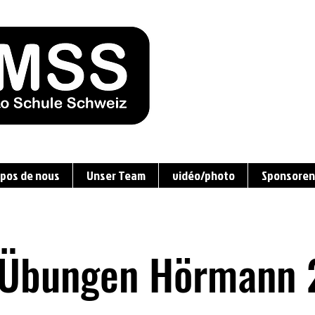
opos de nous
Unser Team
vidéo/photo
Sponsoren 
 Übungen Hörmann 