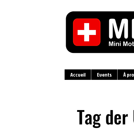
Accueil
Events
À pr
Tag der