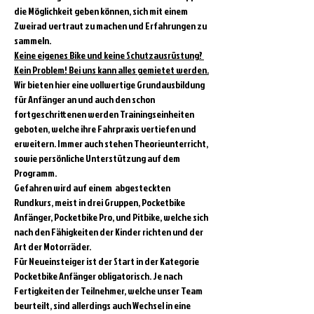
die Möglichkeit geben können, sich mit einem 
Zweirad vertraut zu machen und Erfahrungen zu 
sammeln.
Keine eigenes Bike und keine Schutzausrüstung? 
Kein Problem! Bei uns kann alles gemietet werden.
Wir bieten hier eine vollwertige Grundausbildung 
für Anfänger an und auch den schon 
fortgeschrittenen werden Trainingseinheiten 
geboten, welche ihre Fahrpraxis vertiefen und 
erweitern. Immer auch stehen Theorieunterricht, 
sowie persönliche Unterstützung auf dem 
Programm.
Gefahren wird auf einem  abgesteckten 
Rundkurs, meist in drei Gruppen, Pocketbike 
Anfänger, Pocketbike Pro, und Pitbike, welche sich 
nach den Fähigkeiten der Kinder richten und der 
Art der Motorräder.
Für Neueinsteiger ist der Start in der Kategorie 
Pocketbike Anfänger obligatorisch. Je nach 
Fertigkeiten der Teilnehmer, welche unser Team 
beurteilt, sind allerdings auch Wechsel in eine 