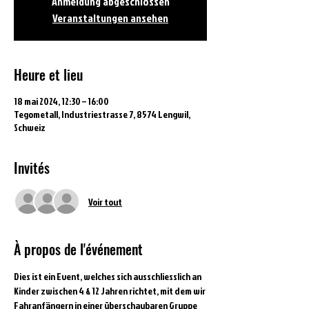
Anmeldung abgeschlossen
Veranstaltungen ansehen
Heure et lieu
18 mai 2024, 12:30 – 16:00
Tegometall, Industriestrasse 7, 8574 Lengwil,
Schweiz
Invités
Voir tout
À propos de l'événement
Dies ist ein Event, welches sich ausschliesslich an 
Kinder zwischen 4 & 12 Jahren richtet, mit dem wir 
Fahranfängern in einer überschaubaren Gruppe 