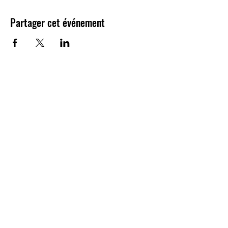
Zu späte Anmeldung oder Anmeldung auf Platz
kostet Fr. 10.- extra.
Partager cet événement
Preise: Mietausrüstung, Bike usw.
hier
Newsletter
Anmelden
minimotoschuleschweiz@gmail.com