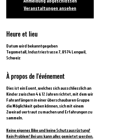
Anmeldung abgeschlossen
Veranstaltungen ansehen
Heure et lieu
Datum wird bekanntgegeben
Tegometall, Industriestrasse 7, 8574 Lengwil,
Schweiz
À propos de l'événement
Dies ist ein Event, welches sich ausschliesslich an
Kinder zwischen 4 & 12 Jahren richtet, mit dem wir
Fahranfängern in einer überschaubaren Gruppe
die Möglichkeit geben können, sich mit einem
Zweirad vertraut zu machen und Erfahrungen zu
sammeln.
Keine eigenes Bike und keine Schutzausrüstung?
Kein Problem! Bei uns kann alles gemietet werden.